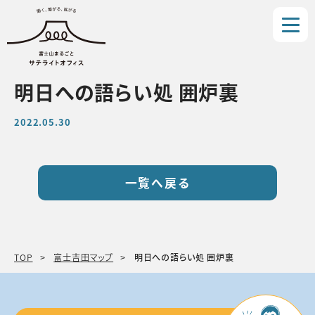
明日への語らい処 囲炉裏
2022.05.30
一覧へ戻る
TOP
富士吉田マップ
明日への語らい処 囲炉裏