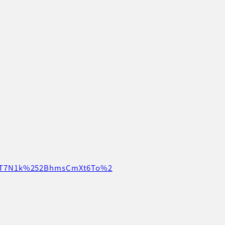
QNAoT7N1k%252BhmsCmXt6To%2