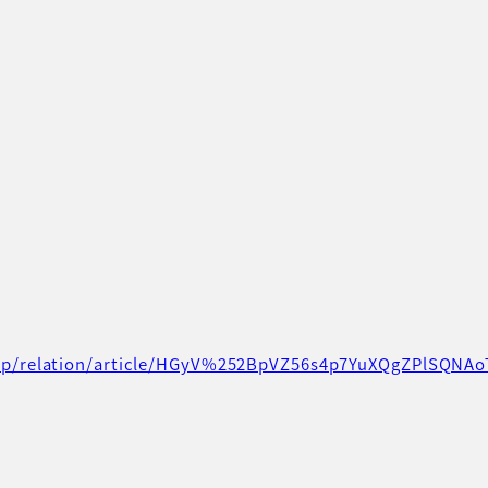
co.jp/relation/article/HGyV%252BpVZ56s4p7YuXQgZPlS