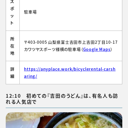
ス
ポ
駐車場
ッ
ト
所
〒403-0005 山梨県富士吉田市上吉田2丁目10-17
在
カワツヤスポーツ様横の駐車場（
Google Maps
）
地
詳
https://anyplace.work/bicyclerental-carsh
細
aring/
12:10 初めての『吉田のうどん』は、有名人も訪
れる人気店で