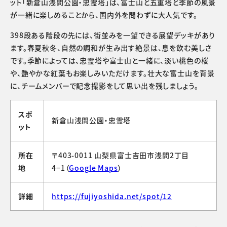
ット「新倉山浅間公園・忠霊塔」は、富士山と五重塔と季節の風景
が一緒に楽しめることから、国内外を問わずに大人気です。
398段ある階段の先には、街並みを一望できる展望デッキがあり
ます。春夏秋冬、自然の調和が生み出す絶景は、息を飲む美しさ
です。季節によっては、忠霊塔や富士山と一緒に、淡い桃色の桜
や、艶やかな紅葉もお楽しみいただけます。壮大な富士山を背景
に、チームメンバーで記念撮影をして思い出を残しましょう。
スポ
新倉山浅間公園・忠霊塔
ット
所在
〒403-0011 山梨県富士吉田市浅間2丁目
地
4−1（
Google Maps
）
詳細
https://fujiyoshida.net/spot/12