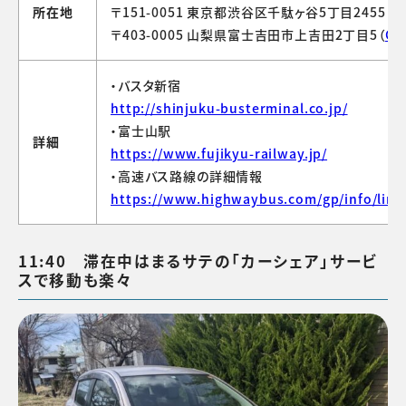
所在地
〒151-0051 東京都渋谷区千駄ヶ谷5丁目2455（
G
〒403-0005 山梨県富士吉田市上吉田2丁目5（
Go
・バスタ新宿
http://shinjuku-busterminal.co.jp/
・富士山駅
詳細
https://www.fujikyu-railway.jp/
・高速バス路線の詳細情報
https://www.highwaybus.com/gp/info/line
11:40 滞在中はまるサテの「カーシェア」サービ
スで移動も楽々