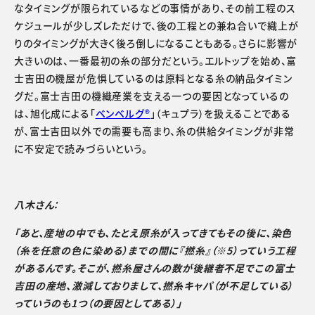
なタイミングが限られているなどの事情があり、その前工程のス
ケジュールが少しズレただけで、後の工程との兼ね合いで織上が
りのタイミングが大きく後ろ倒しになることもある。さらに影響が
大きいのは、一番最初の糸の部分だという。エルトップを始め、富
士吉田の機屋が危惧しているのは原料となる糸の納品タイミン
グだ。富士吉田の機織産業を支える一つの要因となっているの
は、旭化成による「
ベンベルグ®
」（キュプラ）を扱えることである
が、富士吉田以外での需要も高まり、糸の供給タイミングが非常
に不安定で読みづらいという。
八木さん：
「あと、産地の中でも、たとえ原糸が入ってきてもその後に、染色
（糸を任意の色に染める）までの間に『撚糸』（※5）っていう工程
があるんです。そこが、撚糸屋さんの数が後継者不足でこの富士
吉田の産地、激減しておりまして、撚糸キャパ（が不足している）
っていうのも1つ（の要因としてある）」