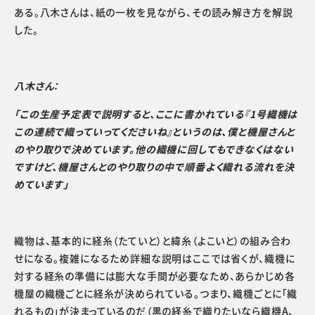
ある。八木さんは、紙の一枚を見ながら、その読み解き方を解説
した。
八木さん：
「この生産予定表で説明すると、ここに書かれている『1号織機は
この連続で織っていってくださいね』というのは、僕と機屋さんと
のやり取りで決めています。他の織機に回してもできなくはない
ですけど、機屋さんとのやり取りの中で順番よく織れる流れを決
めています」
織物は、基本的に経糸（たていと）と緯糸（よこいと）の組み合わ
せになる。複雑になるため詳細な説明はここでは省くが、織機に
対する経糸の準備には膨大な手間が必要なため、あらかじめ各
機屋の織機ごとに経糸が決められている。つまり、織機ごとに「織
れるもの」が決まっているのだ（黒の経糸で織りたいなら織機A、