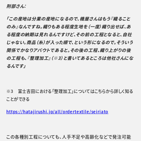
刑部さん：
「この産地は分業の産地になるので、機屋さんはもう『織ること
のみ』なんですね。織りもある程度生地を（一度）織り出せば、あ
る程度の納期は見れるんですけど、その前の工程となると、自社
じゃない。商品（糸）が入った順で、という形になるので。そういう
関係でかなりアバウトであると。その後の工程、織り上がりの後
の工程も、『整理加工』（※3）と書いてあるところは他社さんにな
るんです」
※3 富士吉田における「整理加工」についてはこちらから詳しく知る
ことができる
https://hatajirushi.jp/all/ordertextile/seiriato
この各種別工程についても、人手不足や高齢化などで発注可能