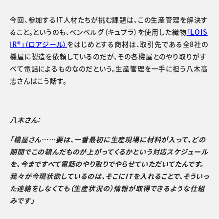
今回、参加するIT人材たちが挑む課題は、この生産管理を解決す
ること。というのも、ベンベルグ（キュプラ）を使用した織物
「LOIS
IR®」（ロアジール）
をはじめとする商材は、取引先である全8社の
機屋に製造を依頼しているのだが、その各機屋とのやり取りがす
べて電話によるものなのだという。生産管理を一手に担う八木高
志さんはこう話す。
八木さん：
「機屋さん……要は、一番最初に生産現場に材料が入って、どの
期間でこの頼んだものが上がってくるかという対応スケジュール
を、今まですべて電話のやり取りでやらせていただいてたんです。
我々が今現状欲しているのは、そこにITを入れることで、そういっ
た連絡をしなくても（生産状況の）情報が取得できるような仕組
みです」