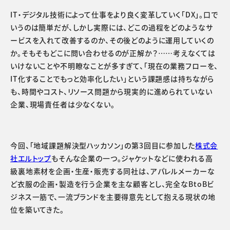
IT・デジタル技術によって仕事をより良く変革していく「DX」。口で
いうのは簡単だが、しかし実際には、どこの過程をどのようなサ
ービスを入れて改善するのか、その後どのように運用していくの
か。そもそもどこに問い合わせるのが正解か？……考えなくては
いけないことや不明瞭なことが多すぎて、「現在の業務フローを、
IT化することでもっと効率化したい」という課題感は持ちながら
も、時間やコスト、リソース問題から現実的に進められていない
企業、現場責任者は少なくない。
今回、「地域課題解決型ハッカソン」の第3回目に参加した
株式会
社エルトップ
もそんな企業の一つ。ジャケットなどに使われる高
級裏地素材を企画・生産・販売する同社は、アパレルメーカーな
ど衣服の企画・製造を行う企業を主な顧客とし、完全なBtoBビ
ジネス一筋で、一流ブランドを主要得意先として抱える現状の地
位を築いてきた。