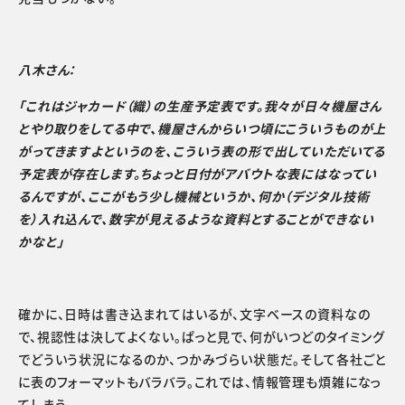
八木さん：
「これはジャカード（織）の生産予定表です。我々が日々機屋さん
とやり取りをしてる中で、機屋さんからいつ頃にこういうものが上
がってきますよというのを、こういう表の形で出していただいてる
予定表が存在します。ちょっと日付がアバウトな表にはなってい
るんですが、ここがもう少し機械というか、何か（デジタル技術
を）入れ込んで、数字が見えるような資料とすることができない
かなと」
確かに、日時は書き込まれてはいるが、文字ベースの資料なの
で、視認性は決してよくない。ぱっと見で、何がいつどのタイミング
でどういう状況になるのか、つかみづらい状態だ。そして各社ごと
に表のフォーマットもバラバラ。これでは、情報管理も煩雑になっ
てしまう。