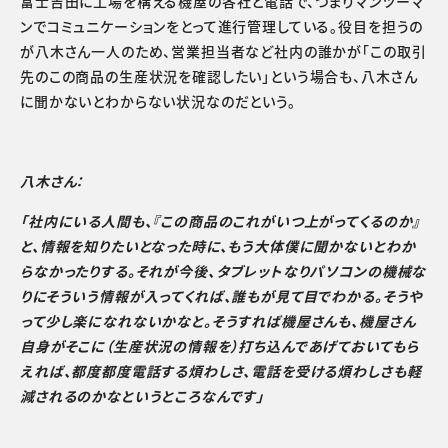
富士吉田に工場を構える機屋の各社と電話で、つまりマンツーマ
ンでコミュニケーションをとって進行管理している。役目を担うの
が八木さん一人のため、営業担当者など社内の誰かが「この取引
先のこの商品の生産状況を確認したい」という場合も、八木さん
に聞かないとわからない状況なのだという。
八木さん：
「社内にいる人間も、『この商品のこれがいつ上がってくるのか』
と、情報を知りたいとなった時に、もう大体僕に聞かないとわか
らなかったりする。それが今後、タブレットなりパソコンの機械な
りにそういう情報が入ってくれば、誰もが見て目でわかる。そうや
って少し楽になれないかなと。そうすれば機屋さんも、機屋さん
自身がそこに（生産状況の情報を）打ち込んであげておいてもら
えれば、都度都度電話する煩わしさ、電話を受ける煩わしさも軽
減されるのかなというところなんです」