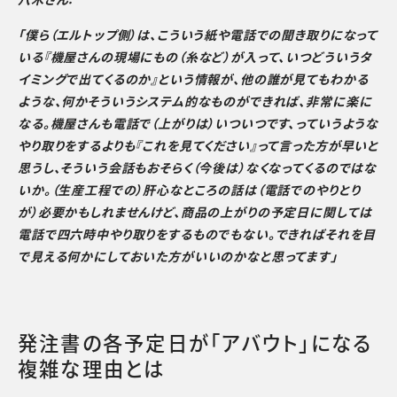
「僕ら（エルトップ側）は、こういう紙や電話での聞き取りになって
いる『機屋さんの現場にもの（糸など）が入って、いつどういうタ
イミングで出てくるのか』という情報が、他の誰が見てもわかる
ような、何かそういうシステム的なものができれば、非常に楽に
なる。機屋さんも電話で（上がりは）いついつです、っていうような
やり取りをするよりも『これを見てください』って言った方が早いと
思うし、そういう会話もおそらく（今後は）なくなってくるのではな
いか。（生産工程での）肝心なところの話は（電話でのやりとり
が）必要かもしれませんけど、商品の上がりの予定日に関しては
電話で四六時中やり取りをするものでもない。できればそれを目
で見える何かにしておいた方がいいのかなと思ってます」
発注書の各予定日が「アバウト」になる
複雑な理由とは