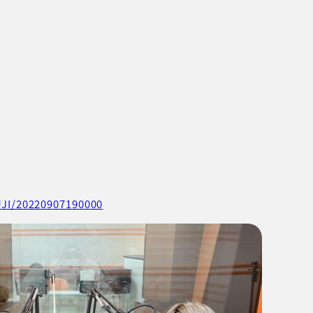
FUJI/20220907190000