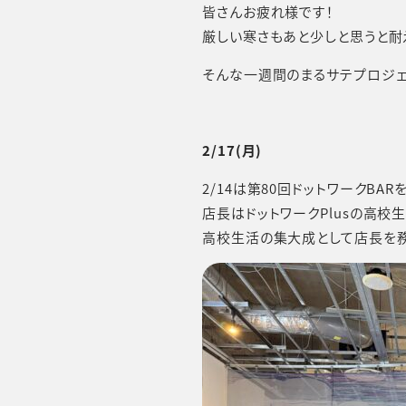
皆さんお疲れ様です！
厳しい寒さもあと少しと思うと耐
そんな一週間のまるサテプロジェ
2/17
(月)
2/14は第80回ドットワークBA
店長はドットワークPlusの高校
高校生活の集大成として店長を務