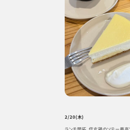
2/20(木)
ランチ開拓。信玄鶏のソテー最高